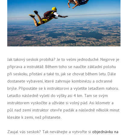
Jak takový seskok probíhá? Je to velmi jednoduché.
Nejprve je
příprava a instruktáž. Během toho se naučíte základní polohu
při seskoku, přistání a také to, jak se chovat během letu. Dále
dostanete vybavení, které zahrnuje kombinézu a ochranné
brýle. Připoutáte se k instruktorovi a vyletíte letadlem nahoru.
Letadlo následně vyletí do výšky asi 4 km. Tam se svým
instruktorem vyskočíte a užíváte si volný pád. Asi kilometr a
půl nad zemí instruktor otevře padák a následně několik minut
klesáte k zemi, než přistanete.
Zaujal vás seskok? Tak neváhejte a vytvořte si
objednávku na