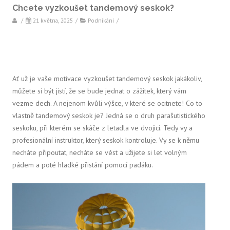
Chcete vyzkoušet tandemový seskok?
/
21 května, 2025
/
Podnikání
/
Ať už je vaše motivace vyzkoušet tandemový seskok jakákoliv,
můžete si být jistí, že se bude jednat o zážitek, který vám
vezme dech. A nejenom kvůli výšce, v které se ocitnete!
Co to
vlastně tandemový seskok je? Jedná se o druh parašutistického
seskoku, při kterém se skáče z letadla ve dvojici. Tedy vy a
profesionální instruktor, který seskok kontroluje. Vy se k němu
necháte připoutat, necháte se vést a užijete si let volným
pádem a poté hladké přistání pomocí padáku.