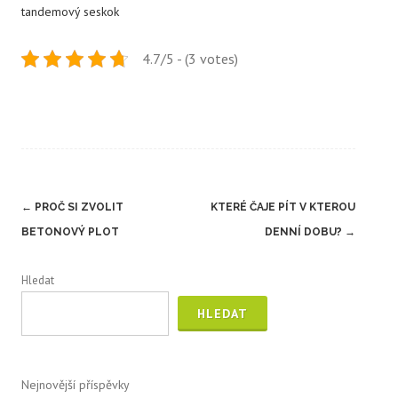
tandemový seskok
4.7/5 - (3 votes)
Post
←
PROČ SI ZVOLIT
KTERÉ ČAJE PÍT V KTEROU
navigation
BETONOVÝ PLOT
DENNÍ DOBU?
→
Hledat
HLEDAT
Nejnovější příspěvky