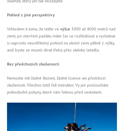
okamžik, který jen tak nezažijete.
Pohled z jiné perspektivy
Vzhledem k tomu, že letíte ve
výšce
3000 až 4000 metrů nad
zemí, po otevření padáku máte čas se rozhlídnout a vychutnat
si naprosto neuvěřitelný pohled na okolní zemi pěkně z výšky,
aniž byste se museli dívat třeba přes okénko letadla.
Bez předchozích zkušeností
Nemusíte mít žádné školení, žádné licence ani předchozí
zkušenosti. Všechno totiž řídí instruktor. Vy jen posloucháte
jednoduché pokyny, které vám řeknou před seskokem.