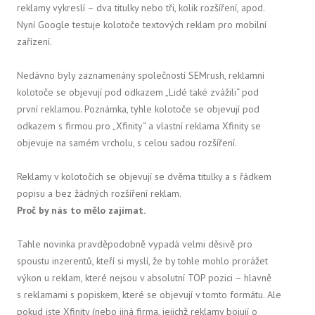
reklamy vykreslí – dva titulky nebo tři, kolik rozšíření, apod.
Nyní Google testuje kolotoče textových reklam pro mobilní
zařízení.
Nedávno byly zaznamenány společností SEMrush, reklamní
kolotoče se objevují pod odkazem „Lidé také zvážili“ pod
první reklamou. Poznámka, tyhle kolotoče se objevují pod
odkazem s firmou pro „Xfinity“ a vlastní reklama Xfinity se
objevuje na samém vrcholu, s celou sadou rozšíření.
Reklamy v kolotočích se objevují se dvěma titulky a s řádkem
popisu a bez žádných rozšíření reklam.
Proč by nás to mělo zajímat.
Tahle novinka pravděpodobně vypadá velmi děsivě pro
spoustu inzerentů, kteří si myslí, že by tohle mohlo prorážet
výkon u reklam, které nejsou v absolutní TOP pozici – hlavně
s reklamami s popiskem, které se objevují v tomto formátu. Ale
pokud jste Xfinity (nebo jiná firma, jejichž reklamy bojují o