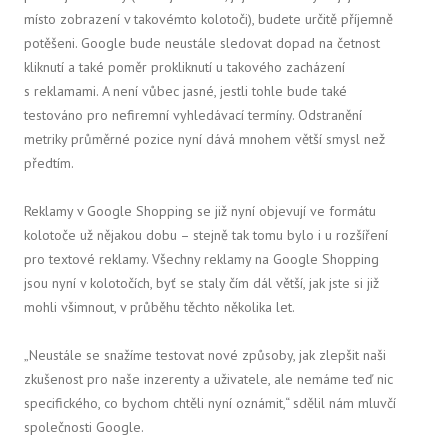
místo zobrazení v takovémto kolotoči), budete určitě příjemně
potěšeni. Google bude neustále sledovat dopad na četnost
kliknutí a také poměr prokliknutí u takového zacházení
s reklamami. A není vůbec jasné, jestli tohle bude také
testováno pro nefiremní vyhledávací termíny. Odstranění
metriky průměrné pozice nyní dává mnohem větší smysl než
předtím.
Reklamy v Google Shopping se již nyní objevují ve formátu
kolotoče už nějakou dobu – stejně tak tomu bylo i u rozšíření
pro textové reklamy. Všechny reklamy na Google Shopping
jsou nyní v kolotočích, byť se staly čím dál větší, jak jste si již
mohli všimnout, v průběhu těchto několika let.
„Neustále se snažíme testovat nové způsoby, jak zlepšit naši
zkušenost pro naše inzerenty a uživatele, ale nemáme teď nic
specifického, co bychom chtěli nyní oznámit,“ sdělil nám mluvčí
společnosti Google.