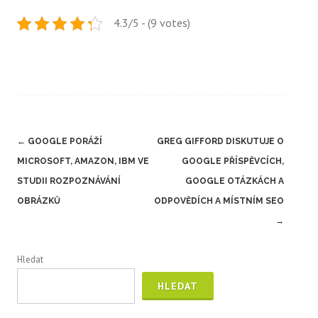
4.3/5 - (9 votes)
Post
←
GOOGLE PORÁŽÍ
GREG GIFFORD DISKUTUJE O
navigation
MICROSOFT, AMAZON, IBM VE
GOOGLE PŘÍSPĚVCÍCH,
STUDII ROZPOZNÁVÁNÍ
GOOGLE OTÁZKÁCH A
OBRÁZKŮ
ODPOVĚDÍCH A MÍSTNÍM SEO
→
Hledat
HLEDAT