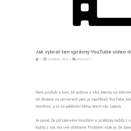
Jak vybrat ten správný YouTube video 
/
6 května, 2021
/
Internet
/
Není pochyb o tom, že jednou z věcí, kterou na internet
ně díváme na serverech jako je například YouTube, k
množství, a to na jakékoliv téma, které nás zajímá.
Je jasné, že při takovém množství si prakticky každý z 
každý z nás má své oblíbené. Problém však je, že da