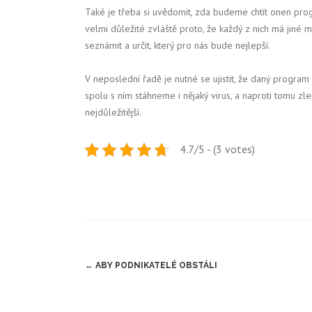
Také je třeba si uvědomit, zda budeme chtít onen progr
velmi důležité zvláště proto, že každý z nich má jiné 
seznámit a určit, který pro nás bude nejlepší.
V neposlední řadě je nutné se ujistit, že daný program
spolu s ním stáhneme i nějaký virus, a naproti tomu zl
nejdůležitější.
4.7/5 - (3 votes)
Post
←
ABY PODNIKATELÉ OBSTÁLI
navigation