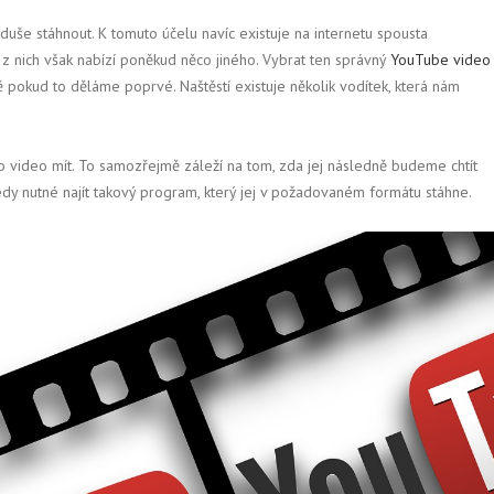
oduše stáhnout. K tomuto účelu navíc existuje na internetu spousta
 z nich však nabízí poněkud něco jiného. Vybrat ten správný
YouTube video
 pokud to děláme poprvé. Naštěstí existuje několik vodítek, která nám
o video mít. To samozřejmě záleží na tom, zda jej následně budeme chtít
edy nutné najít takový program, který jej v požadovaném formátu stáhne.