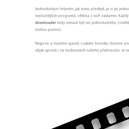
Jednoduchým řešením, jak tomu předejít, je si jej jedn
nejrůznějších programů, většina z nich zadarmo. Každý
downloader
tedy nemusí být nic jednoduchého, zvláště
mohou pomoci.
Nejprve si musíme ujasnit, v jakém formátu chceme on
nějak upravit i na možnostech našeho přehrávače. Je t