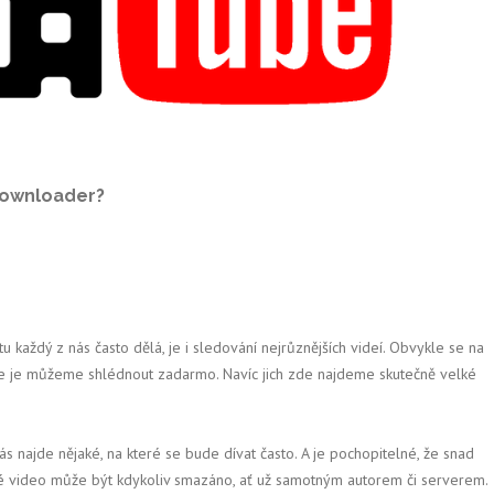
downloader?
u každý z nás často dělá, je i sledování nejrůznějších videí. Obvykle se na
de je můžeme shlédnout zadarmo. Navíc jich zde najdeme skutečně velké
nás najde nějaké, na které se bude dívat často. A je pochopitelné, že snad
né video může být kdykoliv smazáno, ať už samotným autorem či serverem.