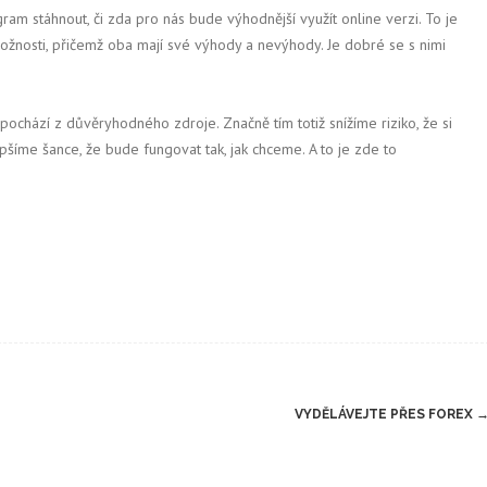
am stáhnout, či zda pro nás bude výhodnější využít online verzi. To je
možnosti, přičemž oba mají své výhody a nevýhody. Je dobré se s nimi
 pochází z důvěryhodného zdroje. Značně tím totiž snížíme riziko, že si
epšíme šance, že bude fungovat tak, jak chceme. A to je zde to
VYDĚLÁVEJTE PŘES FOREX