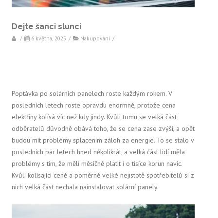
Dejte šanci slunci
/
6 května, 2025
/
Nakupování
/
Poptávka po solárních panelech roste každým rokem. V
posledních letech roste opravdu enormně, protože cena
elektřiny kolísá víc než kdy jindy. Kvůli tomu se velká část
odběratelů důvodně obává toho, že se cena zase zvýší, a opět
budou mít problémy splacením záloh za energie. To se stalo v
posledních pár letech hned několikrát, a velká část lidí měla
problémy s tím, že měli měsíčně platit i o tisíce korun navíc.
Kvůli kolísající ceně a poměrně velké nejistotě spotřebitelů si z
nich velká část nechala nainstalovat solární panely.