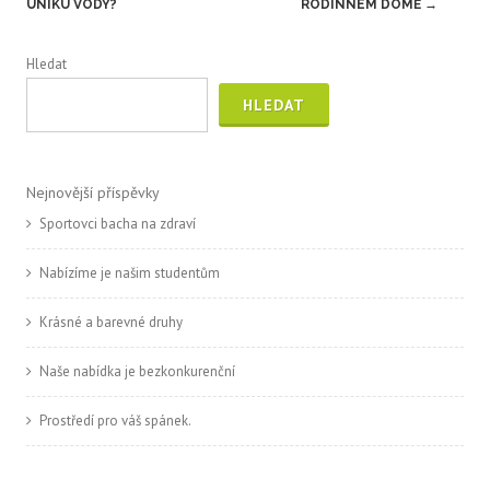
navigation
ÚNIKU VODY?
RODINNÉM DOMĚ
→
Hledat
HLEDAT
Nejnovější příspěvky
Sportovci bacha na zdraví
Nabízíme je našim studentům
Krásné a barevné druhy
Naše nabídka je bezkonkurenční
Prostředí pro váš spánek.