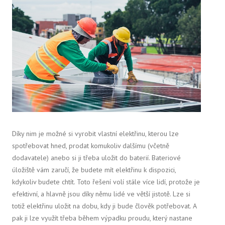
Díky nim je možné si vyrobit vlastní elektřinu, kterou lze
spotřebovat hned, prodat komukoliv dalšímu (včetně
dodavatele) anebo si ji třeba uložit do baterií. Bateriové
úložiště vám zaručí, že budete mít elektřinu k dispozici,
kdykoliv budete chtít. Toto řešení volí stále více lidí, protože je
efektivní, a hlavně jsou díky němu lidé ve větší jistotě. Lze si
totiž elektřinu uložit na dobu, kdy ji bude člověk potřebovat. A
pak ji lze využít třeba během výpadku proudu, který nastane