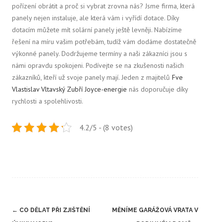
pořízení obrátit a proč si vybrat zrovna nás?
Jsme firma, která
panely nejen instaluje, ale která vám i vyřídí dotace. Díky
dotacím můžete mít solární panely ještě levněji. Nabízíme
řešení na míru vašim potřebám, tudíž vám dodáme dostatečně
výkonné panely. Dodržujeme termíny a naši zákazníci jsou s
námi opravdu spokojeni. Podívejte se na zkušenosti našich
zákazníků, kteří už svoje panely mají. Jeden z majitelů
Fve
Vlastislav Vltavský Zubří Joyce-energie
nás doporučuje díky
rychlosti a spolehlivosti.
4.2/5 - (8 votes)
Post
←
CO DĚLAT PŘI ZJIŠTĚNÍ
MĚNÍME GARÁŽOVÁ VRATA V