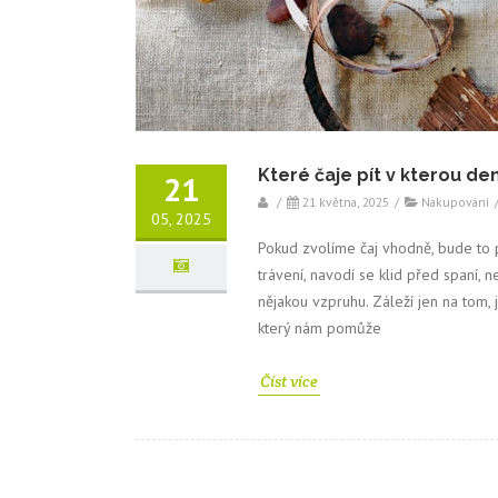
Které čaje pít v kterou de
21
/
21 května, 2025
/
Nakupování
05, 2025
Pokud zvolíme čaj vhodně, bude to p
trávení, navodí se klid před spaní
nějakou vzpruhu. Záleží jen na tom, j
který nám pomůže
Číst více