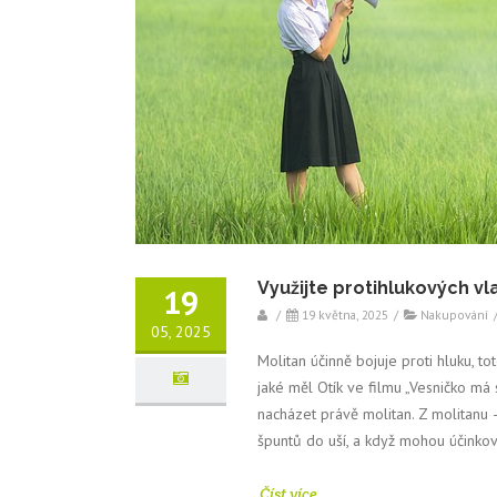
Využijte protihlukových vl
19
/
19 května, 2025
/
Nakupování
05, 2025
Molitan účinně bojuje proti hluku, to
jaké měl Otík ve filmu „Vesničko má
nacházet právě molitan. Z molitanu
špuntů do uší, a když mohou účinkov
Číst více