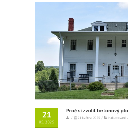
Proč si zvolit betonový plo
21
/
21 května, 2025
/
Nakupování
05, 2025