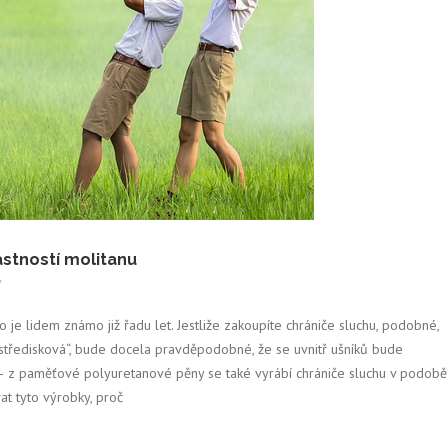
astností molitanu
/
to je lidem známo již řadu let. Jestliže zakoupíte chrániče sluchu, podobné,
 středisková“, bude docela pravděpodobné, že se uvnitř ušníků bude
 – z paměťové polyuretanové pěny se také vyrábí chrániče sluchu v podobě
at tyto výrobky, proč