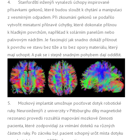
4. Stanfordští inženýři vynalezli úchopy inspirované
přísavkami gekonů, které budou sloužit k chytání a manipulaci
z vesmírným odpadem. Při zkoumání gekonů se podařilo
vytvořit miniaturní přilnavé úchytky, které dokonale přilnou
k hladkým povrchům, například k solárním panelům nebo
palivovým nádržím. Je fascinující jak snadno dokáží přilnout
k povrchu ve stavu bez tíže a to bez opory materiálu, který
mají uchopit. A pak se i stejně snadným pohybem dají oddělit.
5. Mozkový implantát umožnuje pociťovat dotyk robotické
ruky. Neuroinženýři z univerzity v Pittsburghu díky magnetické
rezonanci provedli rozsáhlá mapování mozkové činnosti
pacienta, které zodpovídají za vnímání doteků na různých
částech ruky. Po zácviku byl pacient schopný určit místa dotyku