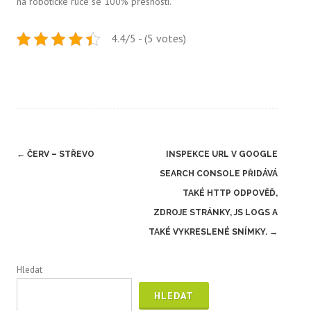
na robotické ruce se 100% přesností.
4.4/5 - (5 votes)
Post
←
ČERV – STŘEVO
INSPEKCE URL V GOOGLE
navigation
SEARCH CONSOLE PŘIDÁVÁ
TAKÉ HTTP ODPOVĚĎ,
ZDROJE STRÁNKY, JS LOGS A
TAKÉ VYKRESLENÉ SNÍMKY.
→
Hledat
HLEDAT