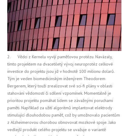
2. Vědci z Kernelu vyvíjí paměťovou protézu. Navázaly,
tímto projektem na dvacetiletý vývoj neuroprotéz celkové
investice do projektu jsou již v hodnotě 100 milionu dolarů.
Tým je veden biomedicinským inženýrem Theodorem
Bergerem, který touží zrealizovat své sci-fi plány v oblasti
stahování vědomostí či sdílení vzpomínek. Momentálně je
prioritou projektu pomáhat lidem se závažnými poruchami
paměti. Například za užití algoritmů implantovat elektrody
stimulující dlouhodobou paměť, což by umožnovalo pacientům
z Alzheimerovou chorobou obnovovat mozkové spoje. Jako
vedlejší produkt celého projektu se uvažuje o variantě