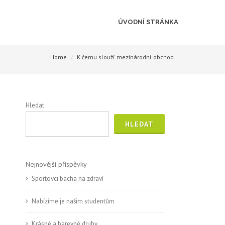
ÚVODNÍ STRÁNKA
Home
K čemu slouží mezinárodní obchod
Hledat
HLEDAT
Nejnovější příspěvky
Sportovci bacha na zdraví
Nabízíme je našim studentům
Krásné a barevné druhy