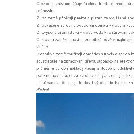
Obchod rovněž umožňuje širokou distribuci mnoha druh
průmyslu:
Ø do země přitékají peníze z plateb za vyvážené zbo
Ø dovážené suroviny podporují domácí výrobu a výv
Ø zvýšená průmyslová výroba vede k rozšiřování odvětv
Ø stoupá zaměstnanost a jednotlivá odvětví najímají no
služeb
Jednotlivé země využívají domácích surovin a speciali
soustřeďuje na zpracování dřeva. Japonsko na elektroni
průměrné výrobní náklady klesají a stoupá produktivi
poté mohou nabízet za výrobky z jiných zemí, jejichž 
a službami se financuje budoucí výroba, dochází ke sn
důchod.