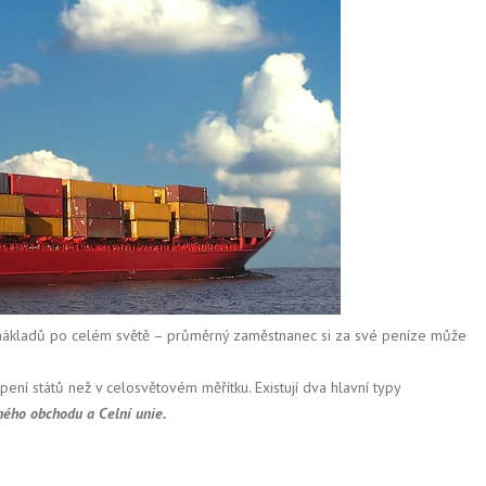
 nákladů po celém světě – průměrný zaměstnanec si za své peníze může
ení států než v celosvětovém měřítku. Existují dva hlavní typy
ého obchodu a Celní unie.