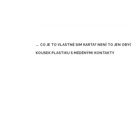
Post
←
CO JE TO VLASTNĚ SIM KARTA? NENÍ TO JEN OBY
navigation
KOUSEK PLASTIKU S MĚDĚNÝMI KONTAKTY