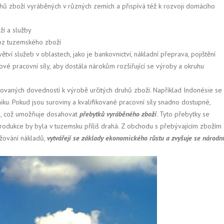
ů zboží vyráběných v různých zemích a přispívá též k rozvoji domácího
ží a služby
oz tuzemského zboží
í služeb v oblastech, jako je bankovnictví, nákladní přeprava, pojištění
vé pracovní síly, aby dostála nárokům rozšiřující se výroby a okruhu
zovaných dovedností k výrobě určitých druhů zboží. Například Indonésie se
ku. Pokud jsou suroviny a kvalifikované pracovní síly snadno dostupné,
ta, což umožňuje dosahovat
přebytků vyráběného zboží
. Tyto přebytky se
produkce by byla v tuzemsku příliš drahá. Z obchodu s přebývajícím zbožím
ižování nákladů,
vytvářejí se základy ekonomického růstu a zvyšuje se národn