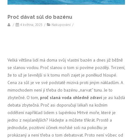
Proč dávat sůl do bazénu
/
4 května, 2025
/
Nakupování
/
Velká většina lidí má doma svůj vlastní bazén a dnes již běžně
se slanou vodou. Proč slanou o tom si povíme později. Tvrzení,
že to už je levnější si k tomu moři zajet je poněkud hloupé.
Cena za sůl je ve své podstatě mizivá proti jiným nákladům. A
mimochodem není jí třeba do bazénu „narvat“ tunu. Je to
zbytečné. O tom,
proč slaná voda ohledně zdraví
je asi každá
debata zbytečná. Proč asi doporučují lékaři na kožním
oddělení například lidem s lupénkou Mrtvé moře, které je
jedno z nejslanějších? Hádejte a můžete třikrát. Prostě a
jednoduše, pozitivní účinek mořské soli na pokožku je
prokázaný a není třeba o tom debatovat. Proto není vůbec od