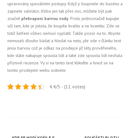
upravovány speciálními postupy. Když ji šoupnete do bazénu a
zapnete salinátor, třeba jen tak přes noc, můžete být pak
značně
překvapeni barvou vody
. Proto jednoznačně kupujte
sůl tam, kde je jistota, že koupíte kvalitu a ne kvantitu. Zde se
totiž šetření vůbec nemusí vyplatit. Takže pozor na to. Abyste
nemuseli dlouho bádat a hledat na netu, jde zde v článku text
jinou barvou což je odkaz na prodejce již léty prověřeného,
kde stále nakupuje spousta lidí a také zde spousta lidí nechala
příznivé recenze. Vy si na tento text klikněte a hned se na
tomto prodejním webu ocitnete.
4.4/5 - (11 votes)
Post
←
KDE SE HODÍ KOŠILE S
SOUČÁSTI PLOTU
→