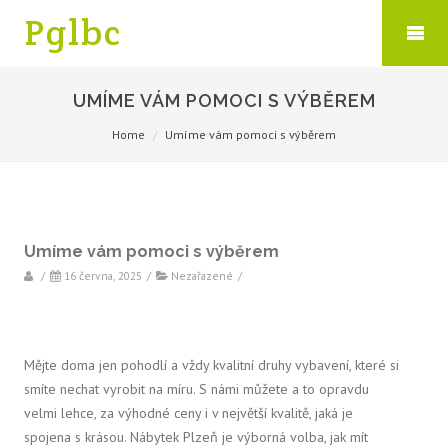
Pglbc
UMÍME VÁM POMOCI S VÝBĚREM
Home
Umíme vám pomoci s výběrem
Umíme vám pomoci s výběrem
/
16 června, 2025
/
Nezařazené
/
Mějte doma jen pohodlí a vždy kvalitní druhy vybavení, které si
smíte nechat vyrobit na míru. S námi můžete a to opravdu
velmi lehce, za výhodné ceny i v největší kvalitě, jaká je
spojena s krásou.
Nábytek Plzeň
je výborná volba, jak mít